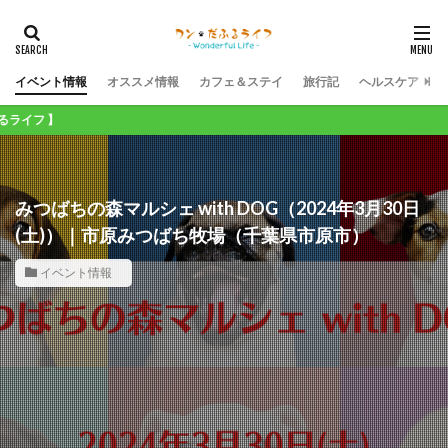
イベント情報
オススメ情報
カフェ＆ステイ
旅行記
ヘルスケア
】
みつばちの森マルシェ with DOG（2024年3月30日
(土)）｜市原みつばち牧場（千葉県市原市）
イベント情報