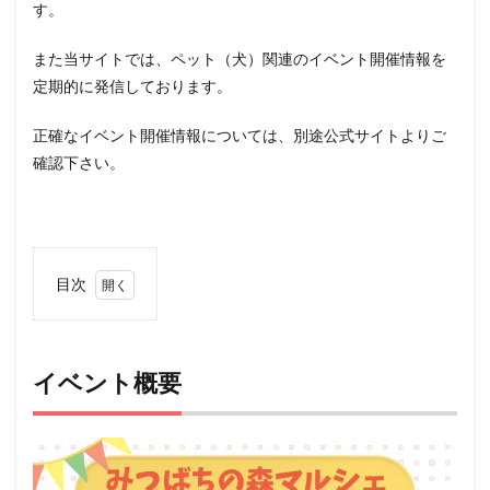
す。
また当サイトでは、ペット（犬）関連のイベント開催情報を
定期的に発信しております。
正確なイベント開催情報については、別途公式サイトよりご
確認下さい。
目次
1
イベ
ント
概要
イベント概要
2
アク
セス
3