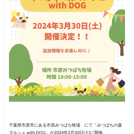
ペッ
ト
（犬
＆
猫）
と行
ける
その
他の
イベ
ント
情報
千葉県市原市にある市原みつばち牧場 にて「みつばちの森
マルシェ with DOG」が2024年3月30日(土)に開催。