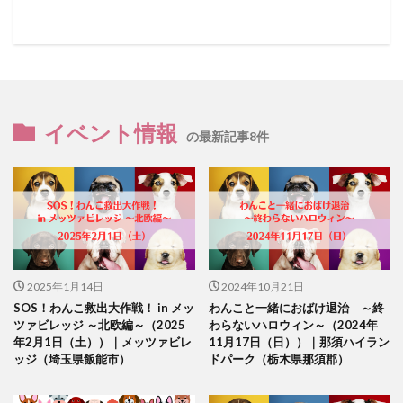
イベント情報
の最新記事8件
2025年1月14日
2024年10月21日
SOS！わんこ救出大作戦！ in メッ
わんこと一緒におばけ退治 ～終
ツァビレッジ ～北欧編～（2025
わらないハロウィン～（2024年
年2月1日（土））｜メッツァビレ
11月17日（日））｜那須ハイラン
ッジ（埼玉県飯能市）
ドパーク（栃木県那須郡）