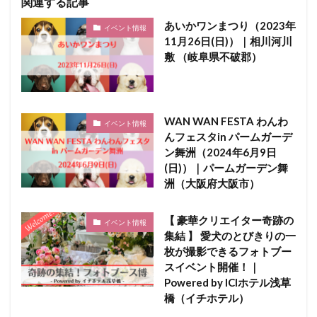
関連する記事
あいかワンまつり（2023年
イベント情報
11月26日(日)）｜相川河川
敷 （岐阜県不破郡）
WAN WAN FESTA わんわ
イベント情報
んフェスタin パームガーデ
ン舞洲（2024年6月9日
(日)）｜パームガーデン舞
洲（大阪府大阪市）
【 豪華クリエイター奇跡の
イベント情報
集結 】 愛犬のとびきりの一
枚が撮影できるフォトブー
スイベント開催！｜
Powered by ICIホテル浅草
橋（イチホテル）