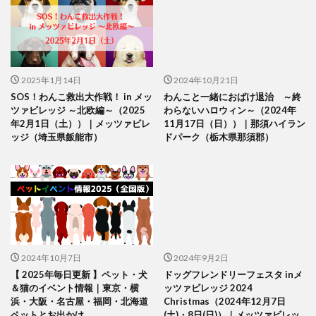
2025年1月14日
2024年10月21日
SOS！わんこ救出大作戦！ in メッ
わんこと一緒におばけ退治 ～終
ツァビレッジ ～北欧編～（2025
わらないハロウィン～（2024年
年2月1日（土））｜メッツァビレ
11月17日（日））｜那須ハイラン
ッジ（埼玉県飯能市）
ドパーク（栃木県那須郡）
2024年10月7日
2024年9月2日
【 2025年毎日更新 】ペット・犬
ドッグフレンドリーフェスタ inメ
＆猫のイベント情報｜東京・横
ッツァビレッジ 2024
浜・大阪・名古屋・福岡・北海道
Christmas（2024年12月7日
ペットとお出かけ
(土)・8日(日)）｜メッツァビレッ