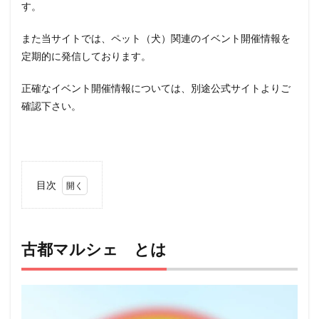
す。
また当サイトでは、ペット（犬）関連のイベント開催情報を
定期的に発信しております。
正確なイベント開催情報については、別途公式サイトよりご
確認下さい。
目次
1
古都
マル
シ
古都マルシェ とは
ェ
とは
2
アク
セス