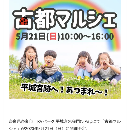
3
ペッ
ト
（犬
＆
猫）
と行
ける
その
他の
イベ
ント
情報
奈良県奈良市 RVパーク 平城京朱雀門ひろばにて「古都マル
シェ」が2023年5月21日（日）に開催予定。