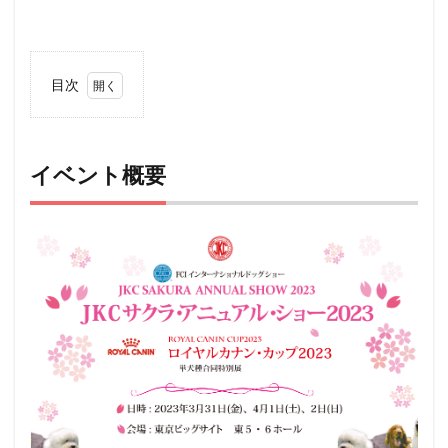
目次
1
イベ
ント
概要
イベント概要
2
アク
セス
3
ペッ
ト
（犬
＆
猫）
と行
ける
その
他の