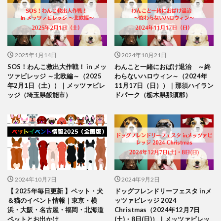
2025年1月14日
2024年10月21日
SOS！わんこ救出大作戦！ in メッ
わんこと一緒におばけ退治 ～終
ツァビレッジ ～北欧編～（2025
わらないハロウィン～（2024年
年2月1日（土））｜メッツァビレ
11月17日（日））｜那須ハイラン
ッジ（埼玉県飯能市）
ドパーク（栃木県那須郡）
2024年10月7日
2024年9月2日
【 2025年毎日更新 】ペット・犬
ドッグフレンドリーフェスタ inメ
＆猫のイベント情報｜東京・横
ッツァビレッジ 2024
浜・大阪・名古屋・福岡・北海道
Christmas（2024年12月7日
ペットとお出かけ
(土)・8日(日)）｜メッツァビレッ