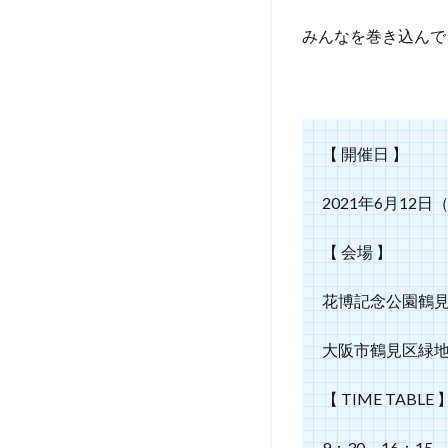
シェ
みんなを巻き込んで
3.2
フー
ドパ
ーク
3.3
【 開催日 】
セル
フ撮
2021年6月12
影セ
ット
【 会場 】
3.4
運だ
花博記念公園鶴見
めし
くじ
引き
大阪市鶴見区緑地公
4
【 TIME TABLE 
犬
猫
ま
9：30～16：15