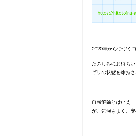
願
い
https://hitotoin
5
ペ
ット
（犬）
と行け
るその
2020年からつづ
他のイ
ベント
たのしみにお待ちい
情報
ギリの状態を維持さ
自粛解除とはいえ、
が、気候もよく、安