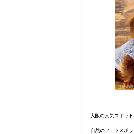
犬
猫
ま
る
し
ぇ
in
鶴
見
緑
地
イ
ベ
ン
ト
情
報
3.1
大阪の人気スポット
犬猫
マル
自然のフォトスポッ