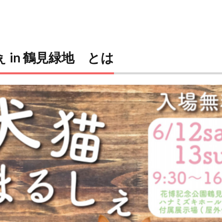
 in 鶴見緑地 とは