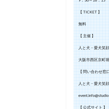
る
し
【 TICKET 】
ぇ
in
無料
鶴
見
緑
【 主催 】
地
か
人と犬・愛犬笑
ら
ご
大阪市西区京町堀1－1
来
場
者
【 問い合わせ窓口
の
皆
人と犬・愛犬笑顔
さ
ん
event.info@studio
へ
の
お
【 公式サイト 】