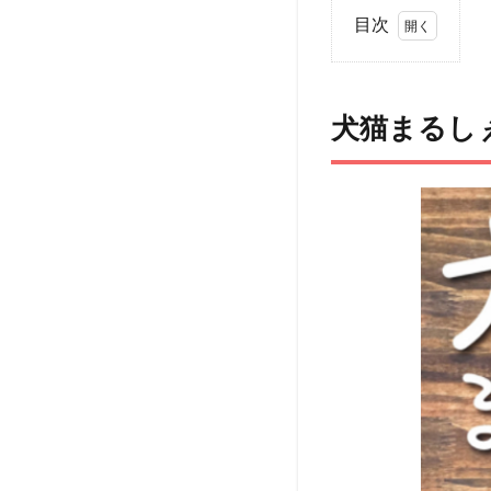
目次
1
犬猫
まる
犬猫まるしぇ
しぇ
in 鶴
見緑
地
とは
2
犬猫
まる
しぇ
in 鶴
見緑
地
アク
セス
3