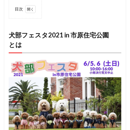
目次
1
犬部
フェ
スタ
犬部フェスタ2021 in 市原住宅公園
2021
とは
in 市
原住
宅公
園
とは
2
犬部フ
ェスタ
2021
in 市原
住宅公
園：
アクセ
ス
3