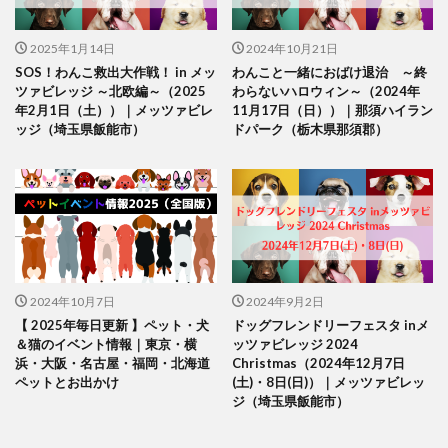
2025年1月14日
2024年10月21日
SOS！わんこ救出大作戦！ in メッ
わんこと一緒におばけ退治 ～終
ツァビレッジ ～北欧編～（2025
わらないハロウィン～（2024年
年2月1日（土））｜メッツァビレ
11月17日（日））｜那須ハイラン
ッジ（埼玉県飯能市）
ドパーク（栃木県那須郡）
2024年10月7日
2024年9月2日
【 2025年毎日更新 】ペット・犬
ドッグフレンドリーフェスタ inメ
＆猫のイベント情報｜東京・横
ッツァビレッジ 2024
浜・大阪・名古屋・福岡・北海道
Christmas（2024年12月7日
ペットとお出かけ
(土)・8日(日)）｜メッツァビレッ
ジ（埼玉県飯能市）