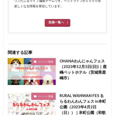
ワンだふるライフ 編集チームです。ペットライフが１０００倍
楽しくなる情報を発信しています。
投稿一覧へ
関連する記事
OHANAわんにゃんフェス
イベント情報
（2023年12月3日(日))｜鹿
嶋ペットホテル（茨城県鹿
嶋市）
RURAL WANWAN FES る
イベント情報
らるわんわんフェス in本町
公園（2023年4月2日
（日））｜本町公園（和歌