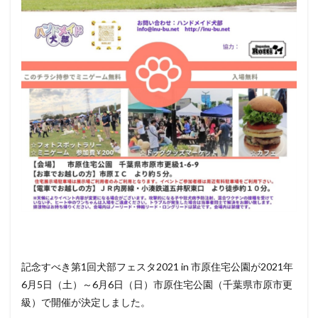
犬部フ
ェスタ
2021
in 市原
住宅公
園：
コンテ
ンツ
4
ハン
ドメ
イド
犬部
とは
5
ペット
（犬）
と行け
るその
記念すべき第1回犬部フェスタ2021 in 市原住宅公園が2021年
他のイ
ベント
6月5日（土）～6月6日（日）市原住宅公園（千葉県市原市更
情報
級）で開催が決定しました。