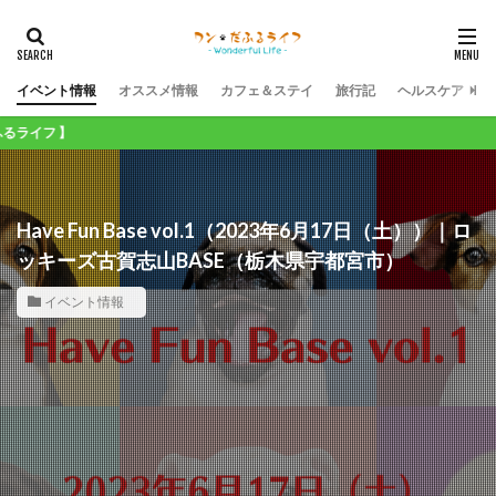
イベント情報
オススメ情報
カフェ＆ステイ
旅行記
ヘルスケア
】
Have Fun Base vol.1（2023年6月17日（土））｜ロ
ッキーズ古賀志山BASE（栃木県宇都宮市）
イベント情報