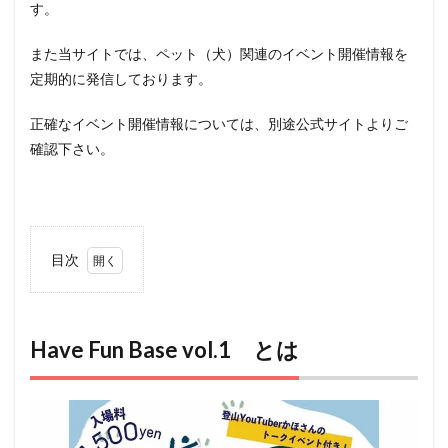
す。
また当サイトでは、ペット（犬）関連のイベント開催情報を
定期的に発信しております。
正確なイベント開催情報については、別途公式サイトよりご
確認下さい。
目次
1
Have
Fun
Base
Have Fun Base vol.1 とは
vol.1
とは
2
アク
セス