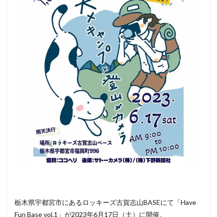
3
ペッ
ト
（犬
＆
猫）
と行
ける
その
他の
イベ
ント
情報
栃木県宇都宮市にあるロッキーズ古賀志山BASEにて「Have
Fun Base vol.1」が2023年6月17日（土）に開催。