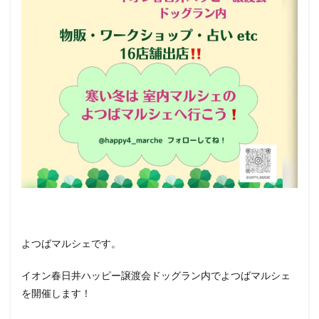
ト
（犬
＆
猫）
と行
ける
その
他の
イベ
ント
情報
よつばマルシェです。
イオン春日井ハッピー譲渡会ドッグラン内でよつばマルシェ
を開催します！