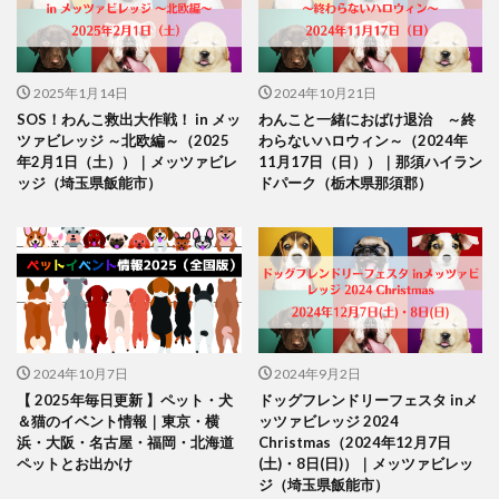
2025年1月14日
2024年10月21日
SOS！わんこ救出大作戦！ in メッ
わんこと一緒におばけ退治 ～終
ツァビレッジ ～北欧編～（2025
わらないハロウィン～（2024年
年2月1日（土））｜メッツァビレ
11月17日（日））｜那須ハイラン
ッジ（埼玉県飯能市）
ドパーク（栃木県那須郡）
2024年10月7日
2024年9月2日
【 2025年毎日更新 】ペット・犬
ドッグフレンドリーフェスタ inメ
＆猫のイベント情報｜東京・横
ッツァビレッジ 2024
浜・大阪・名古屋・福岡・北海道
Christmas（2024年12月7日
ペットとお出かけ
(土)・8日(日)）｜メッツァビレッ
ジ（埼玉県飯能市）