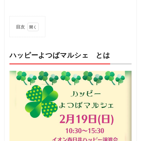
目次
1
ハッ
ピー
よつ
ハッピーよつばマルシェ とは
ばマ
ルシ
ェ
とは
2
アク
セス
3
イベ
ント
内容
4
ペッ