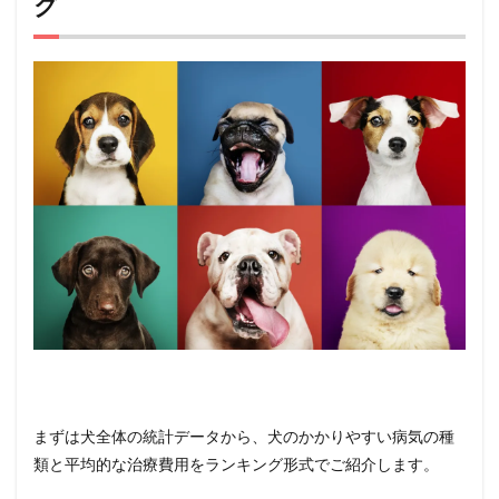
グ
病気
の種
類ラ
ンキ
ング
0.2
犬の病
気ラン
キング
第２
位：
外耳炎
とは
0.3
犬の病
気ラン
キング
第２
位：
外耳炎
まずは犬全体の統計データから、犬のかかりやすい病気の種
の症状
類と平均的な治療費用をランキング形式でご紹介します。
0.4