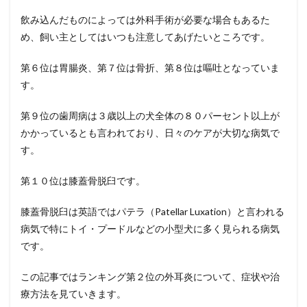
治療
法・
飲み込んだものによっては外科手術が必要な場合もあるた
予防
め、飼い主としてはいつも注意してあげたいところです。
法と
治療
費用
第６位は胃腸炎、第７位は骨折、第８位は嘔吐となっていま
まと
す。
め
1
第９位の歯周病は３歳以上の犬全体の８０パーセント以上が
かかっているとも言われており、日々のケアが大切な病気で
す。
第１０位は膝蓋骨脱臼です。
膝蓋骨脱臼は英語ではパテラ（Patellar Luxation）と言われる
病気で特にトイ・プードルなどの小型犬に多く見られる病気
です。
この記事ではランキング第２位の外耳炎について、症状や治
療方法を見ていきます。