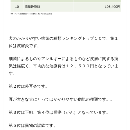
外耳炎
にかか
りやす
い犬種
0.7
犬の病
気ラン
犬のかかりやすい病気の種類ランキングトップ１０で、第１
キング
位は皮膚炎です。
第２
位：
外耳炎
細菌によるものやアレルギーによるものなど皮膚に関する病
の予防
気は幅広く、平均的な治療費は１２，５００円となっていま
方法
す。
0.8
犬の
第２位は外耳炎です。
病気
ラン
耳が大きな犬にとってはかかりやすい病気の種類です。。
キン
グ｜
外耳
第３位は下痢、第４位は腫瘍（がん）となっています。
炎の
症
第５位は異物の誤飲です。
状・