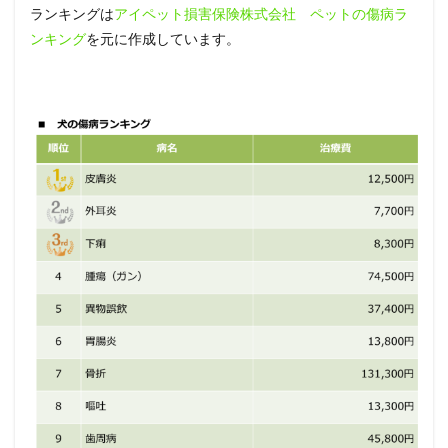
犬の病
ランキングは
アイペット損害保険株式会社 ペットの傷病ラ
気ラン
ンキング
を元に作成しています。
キング
第２
位：
外耳炎
の治療
方法
0.5
犬の病
気ラン
キング
第２
位：
外耳炎
の治療
費用
0.6
犬の病
気ラン
キング
第２
位：