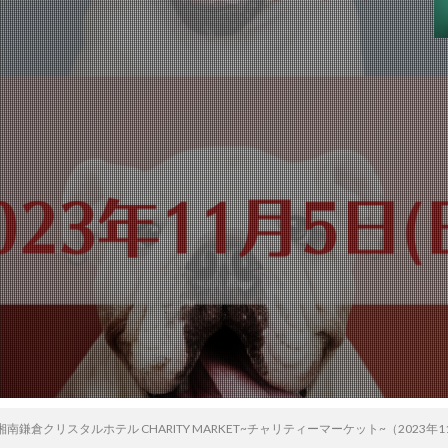
湘南鎌倉クリスタルホテル CHARITY MARKET~チャリティーマーケット~（2023