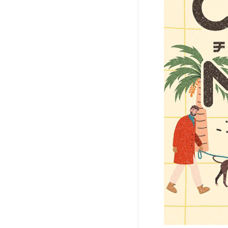
猫）
と行
ける
その
他の
イベ
ント
情報