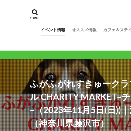
イベント情報
オススメ情報
カフェ＆ステ
ワンコライフが
ふがふがれすきゅークラブ
ル CHARITY MARK
~（2023年11月5日(日
（神奈川県藤沢市）