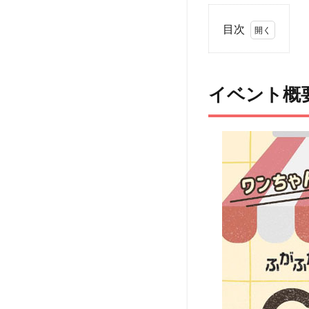
目次
1
イ
ベ
イベント概
ン
ト
概
要
2
ア
ク
セ
ス
3
ペッ
ト
（犬
＆