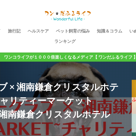
イ
旅行記
ヘルスケア
ペット飼育の悩み
知識＆コラム
い
ランキング
１０００倍楽しくなるメディア【 ワンだふるライフ 】
 × 湘南鎌倉クリスタルホテ
ET~チャリティーマーケット
))｜湘南鎌倉クリスタルホテル