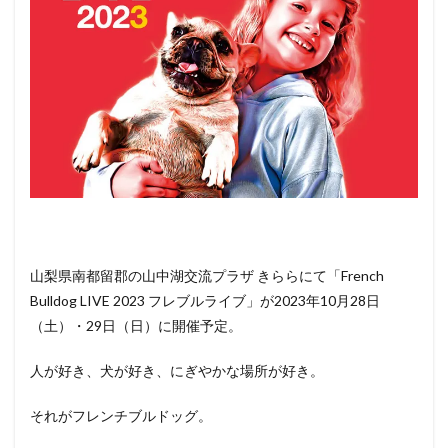
猫）
と行
ける
その
他の
イベ
ント
情報
山梨県南都留郡の山中湖交流プラザ きららにて「French
Bulldog LIVE 2023 フレブルライブ」が2023年10月28日
（土）・29日（日）に開催予定。
人が好き、犬が好き、にぎやかな場所が好き。
それがフレンチブルドッグ。