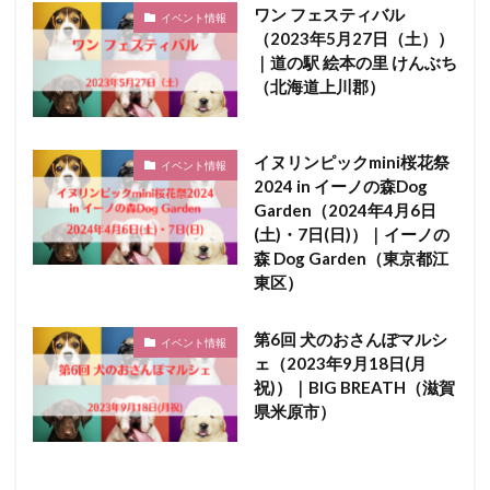
ワン フェスティバル
イベント情報
（2023年5月27日（土））
｜道の駅 絵本の里 けんぶち
（北海道上川郡）
イヌリンピックmini桜花祭
イベント情報
2024 in イーノの森Dog
Garden（2024年4月6日
(土)・7日(日)）｜イーノの
森 Dog Garden（東京都江
東区）
第6回 犬のおさんぽマルシ
イベント情報
ェ（2023年9月18日(月
祝)）｜BIG BREATH（滋賀
県米原市）