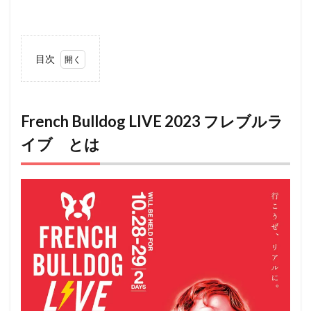
目次
1
French
Bulldog
LIVE
French Bulldog LIVE 2023 フレブルラ
2023
イブ とは
フレブ
ルライ
ブ と
は
2
アク
セス
3
ペッ
ト
（犬
＆