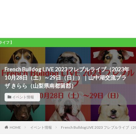
ワ
French Bulldog LIVE 2023 フレブルライブ（2023年
10月28日（土）～29日（日））｜山中湖交流プラ
ザ きらら（山梨県南都留郡）
イベント情報
HOME
イベント情報
French Bulldog LIVE 2023 フレ