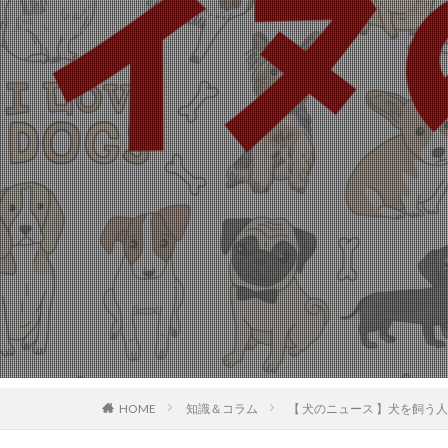
HOME
知識＆コラム
【 犬のニュース 】犬を飼う