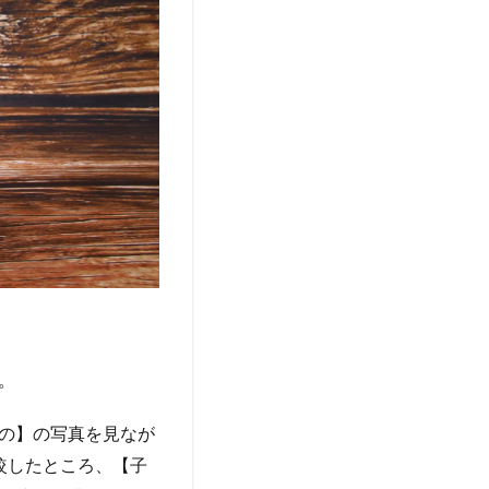
。
の】の写真を見なが
較したところ、【子