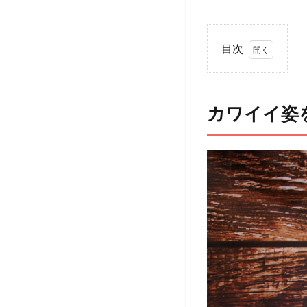
目次
1
カ
ワ
カワイイ姿
イ
イ
姿
を
見
る
だ
け
で
集
中
力
ア
ッ