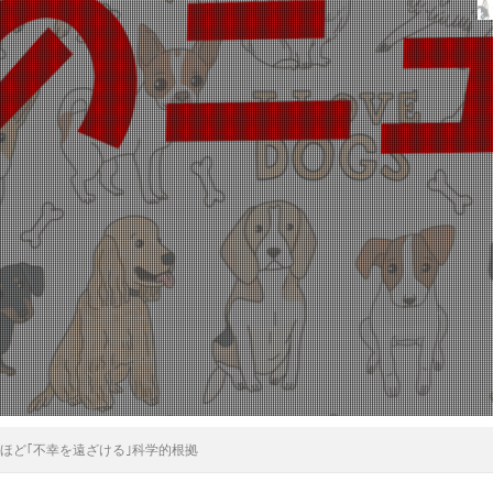
人ほど｢不幸を遠ざける｣科学的根拠