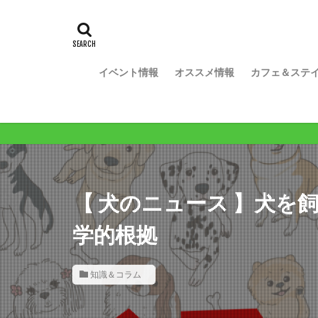
イベント情報
オススメ情報
カフェ＆ステ
ワ
【 犬のニュース 】犬を
学的根拠
知識＆コラム