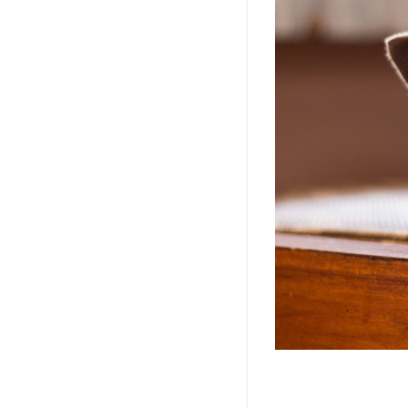
的
に
動
物
を
飼
う
こ
と
は
注
意