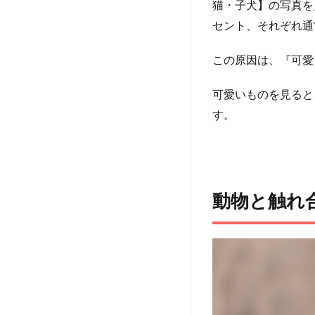
猫・子犬】の写真を
増
セント、それぞれ通
え
る
この原因は、『可愛
3
イヌ
可愛いものを見ると
たち
は人
す。
間と
触れ
合う
こと
でス
動物と触れ
トレ
スが
溜ま
る？
4
衝
動