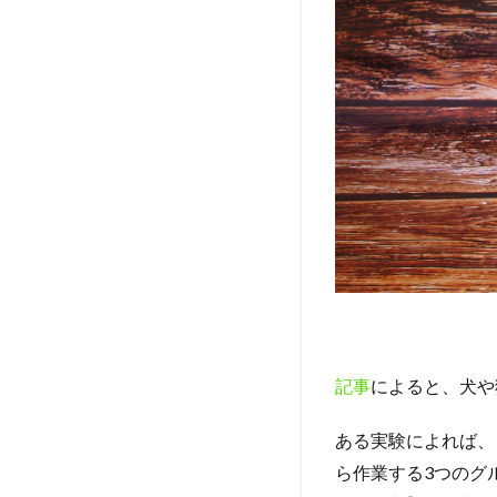
プ
2
動
物
と
触
れ
合
う
こ
と
で
【
幸
せ
ホ
記事
によると、犬や
ル
モ
ある実験によれば、
ン
ら作業する3つのグ
】
が