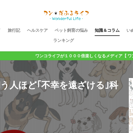
イ
旅行記
ヘルスケア
ペット飼育の悩み
知識＆コラム
い
ランキング
ンコライフが１０００倍楽しくなるメディア【 ワンだふるライフ 】
飼う人ほど｢不幸を遠ざける｣科