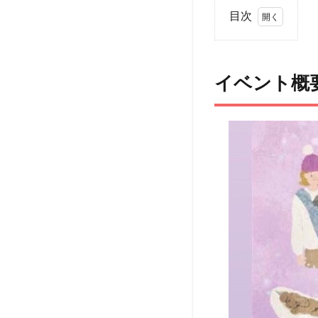
目次
1
イ
ベ
イベント概
ン
ト
概
要
2
ア
ク
セ
ス
3
ペッ
ト
（犬
＆
猫）