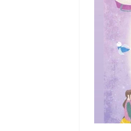
と行
ける
その
他の
イベ
ント
情報