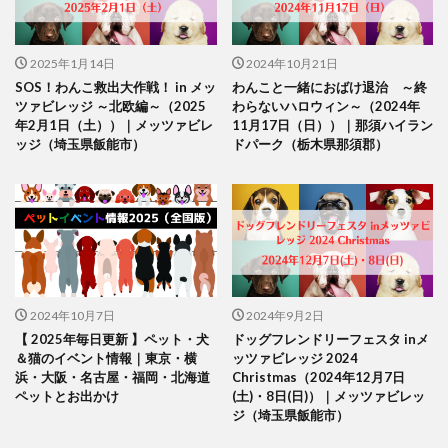
2025年1月14日
2024年10月21日
SOS！わんこ救出大作戦！ in メッ
わんこと一緒におばけ退治 ～終
ツァビレッジ ～北欧編～（2025
わらないハロウィン～（2024年
年2月1日（土））｜メッツァビレ
11月17日（日））｜那須ハイラン
ッジ（埼玉県飯能市）
ドパーク（栃木県那須郡）
2024年10月7日
2024年9月2日
【 2025年毎日更新 】ペット・犬
ドッグフレンドリーフェスタ inメ
＆猫のイベント情報｜東京・横
ッツァビレッジ 2024
浜・大阪・名古屋・福岡・北海道
Christmas（2024年12月7日
ペットとお出かけ
(土)・8日(日)）｜メッツァビレッ
ジ（埼玉県飯能市）