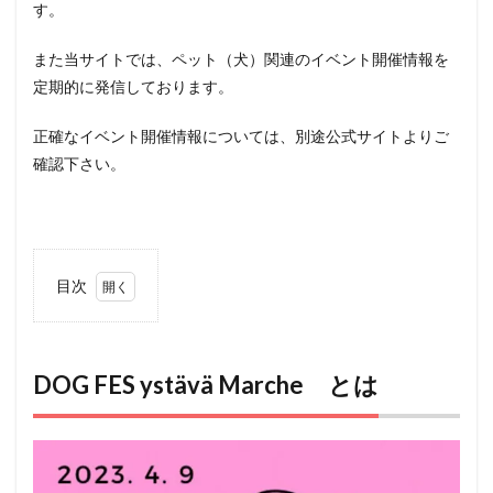
す。
また当サイトでは、ペット（犬）関連のイベント開催情報を
定期的に発信しております。
正確なイベント開催情報については、別途公式サイトよりご
確認下さい。
目次
1
DOG
FES
ystävä
Marche
DOG FES ystävä Marche とは
とは
2
アク
セス