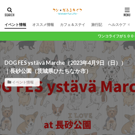
イベント情報
オススメ情報
カフェ＆ステイ
旅行記
ヘルスケア
ワンコライフが１０００倍楽しくな
DOG FES ystävä Marche（2023年4月9日（日））
｜長砂公園（茨城県ひたちなか市）
イベント情報