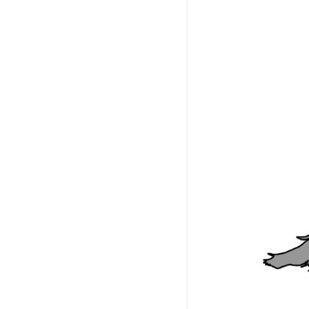
と行
ける
その
他の
イベ
ント
情報