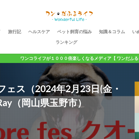
イ
旅行記
ヘルスケア
ペット飼育の悩み
知識＆コラム
い
ランキング
ライフが１０００倍楽しくなるメディア【 ワンだふるライフ 】
ーレフェス（2024年2月23日(金・
ea Ray（岡山県玉野市）