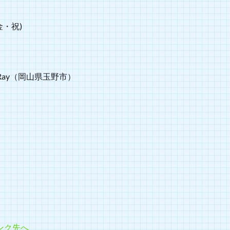
金・祝)
Sea Ray（岡山県玉野市）
】
ンク先へ