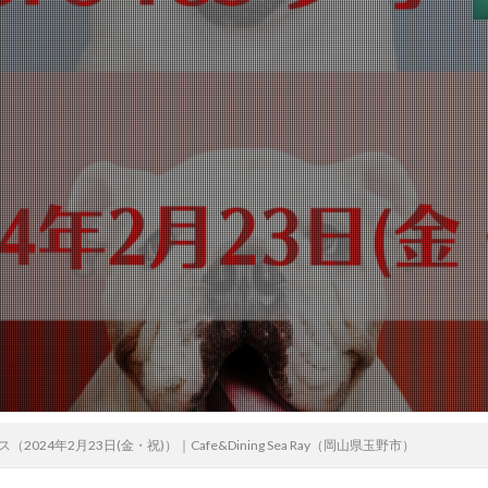
ェス（2024年2月23日(金・祝)）｜Cafe&Dining Sea Ray（岡山県玉野市）