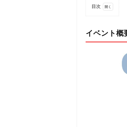
目次
1
イ
ベ
イベント概
ン
ト
概
要
2
ア
ク
セ
ス
3
ペッ
ト
（犬
＆
猫）