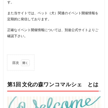
す。
また当サイトでは、ペット（犬）関連のイベント開催情報を
定期的に発信しております。
正確なイベント開催情報については、別途公式サイトよりご
確認下さい。
目次
1
第1
回
文化
第1回 文化の森ワンコマルシェ とは
の森
ワン
コマ
ルシ
ェ