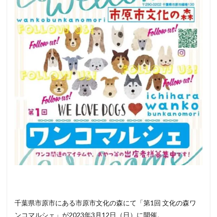
とは
2
アク
セス
3
ペット
（犬）
と行け
るその
他のイ
ベント
情報
千葉県市原市にある市原市文化の森にて「第1回 文化の森ワ
ンコマルシェ」が2023年3月12日（日）に開催。