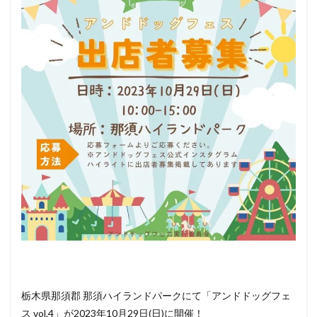
ペッ
ト
（犬
＆
猫）
と行
ける
その
他の
イベ
ント
情報
栃木県那須郡 那須ハイランドパークにて「アンドドッグフェ
ス vol.4」が2023年10月29日(日)に開催！