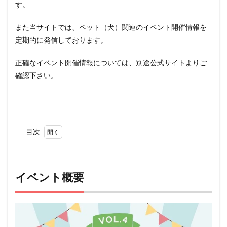
す。
また当サイトでは、ペット（犬）関連のイベント開催情報を
定期的に発信しております。
正確なイベント開催情報については、別途公式サイトよりご
確認下さい。
目次
1
イベ
ント
概要
イベント概要
2
アク
セス
3