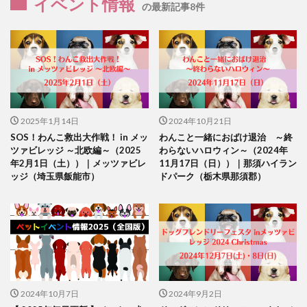
イベント情報
の最新記事8件
2025年1月14日
2024年10月21日
SOS！わんこ救出大作戦！ in メッ
わんこと一緒におばけ退治 ～終
ツァビレッジ ～北欧編～（2025
わらないハロウィン～（2024年
年2月1日（土））｜メッツァビレ
11月17日（日））｜那須ハイラン
ッジ（埼玉県飯能市）
ドパーク（栃木県那須郡）
2024年10月7日
2024年9月2日