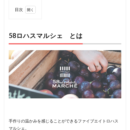
目次
1
58
ロハ
スマ
58ロハスマルシェ とは
ルシ
ェ
とは
2
アク
セス
3
イベ
ント
内容
4
ペッ
ト
（犬
手作りの温かみを感じることができるファイブエイトロハス
＆
マルシェ。