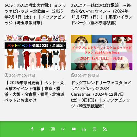
SOS！わんこ救出大作戦！ in メッ
わんこと一緒におばけ退治 ～終
ツァビレッジ ～北欧編～（2025
わらないハロウィン～（2024年
年2月1日（土））｜メッツァビレ
11月17日（日））｜那須ハイラン
ッジ（埼玉県飯能市）
ドパーク（栃木県那須郡）
2024年10月7日
2024年9月2日
【 2025年毎日更新 】ペット・犬
ドッグフレンドリーフェスタ inメ
＆猫のイベント情報｜東京・横
ッツァビレッジ 2024
浜・大阪・名古屋・福岡・北海道
Christmas（2024年12月7日
ペットとお出かけ
(土)・8日(日)）｜メッツァビレッ
ジ（埼玉県飯能市）